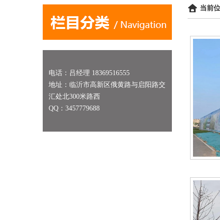
当前位
电话：吕经理 18369516555
地址：临沂市高新区俄黄路与启阳路交
汇处北300米路西
QQ：3457779688