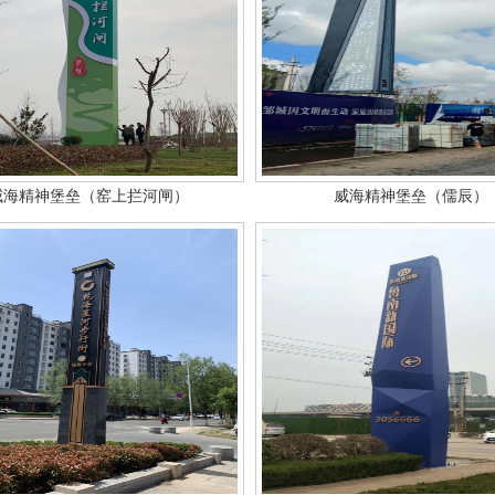
威海精神堡垒（窑上拦河闸）
威海精神堡垒（儒辰）