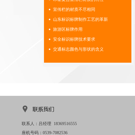
宣传栏的材质不尽相同
山东标识标牌制作工艺的革新
旅游区标牌作用
安全标识标牌技术要求
交通标志颜色与形状的含义
联系人：吕经理 18369516555
座机号码：0539-7082536