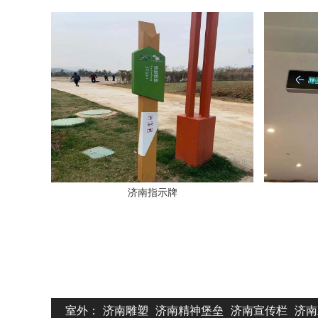
济南指示牌
室外：
济南雕塑
济南精神堡垒
济南宣传栏
济南