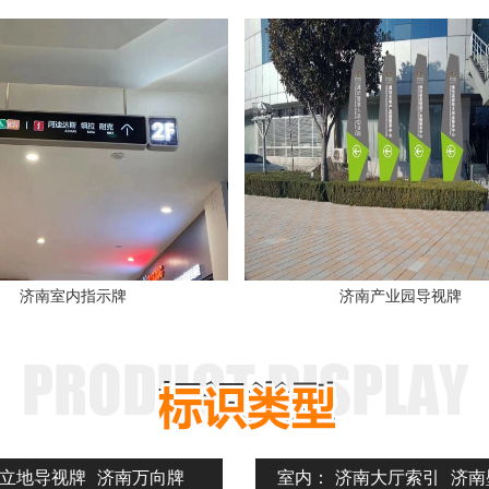
1
2
3
济南室内指示牌
济南产业园导视牌
立地导视牌
济南万向牌
室内：
济南大厅索引
济南