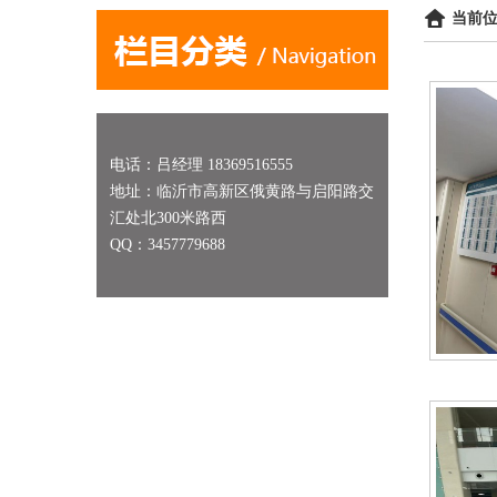
当前位
电话：吕经理 18369516555
地址：临沂市高新区俄黄路与启阳路交
汇处北300米路西
QQ：3457779688